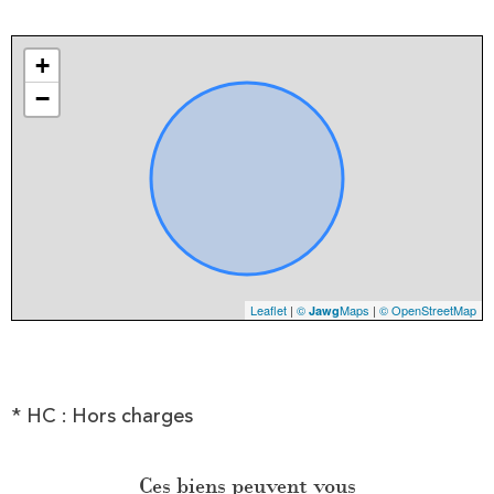
+
−
Leaflet
|
©
Maps
|
© OpenStreetMap
Jawg
* HC : Hors charges
Ces biens peuvent vous