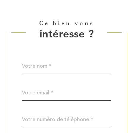
Ce bien vous
intéresse ?
Nom
Fieldset
*
par
défaut
email
*
Téléphone
*