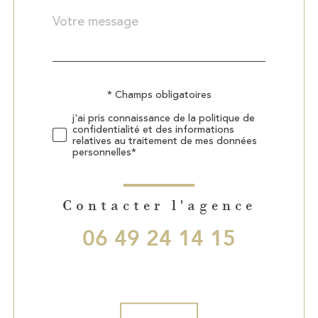
Message
Fieldset
*
par
défaut
Validation
* Champs obligatoires
j'ai pris connaissance de la politique de
confidentialité et des informations
relatives au traitement de mes données
personnelles*
Contacter l'agence
06 49 24 14 15
Validation