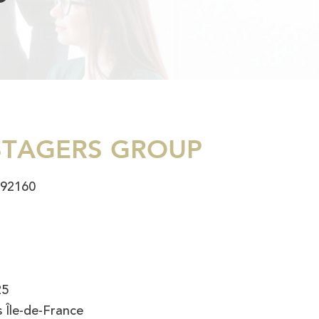
OSTAGERS GROUP
 92160
2
25
s Île-de-France