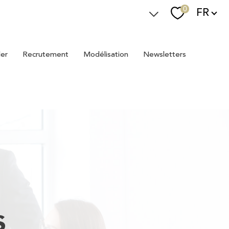
Langue
0
FR
Espace Immostager
ler
recrutement
modélisation
newsletters
Devenir Immostager
Nos newsletters
s