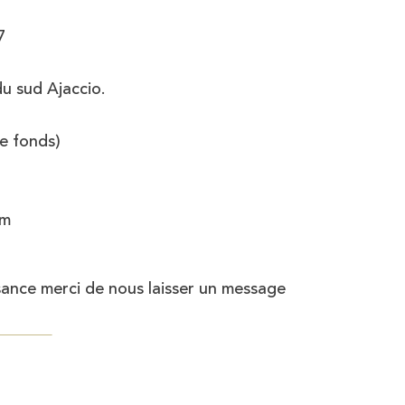
7
du sud Ajaccio.
de fonds)
om
sance merci de nous laisser un message