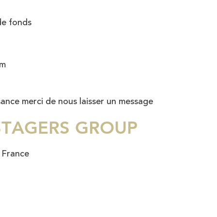
de fonds
om
sance merci de nous laisser un message
OSTAGERS GROUP
 France
2