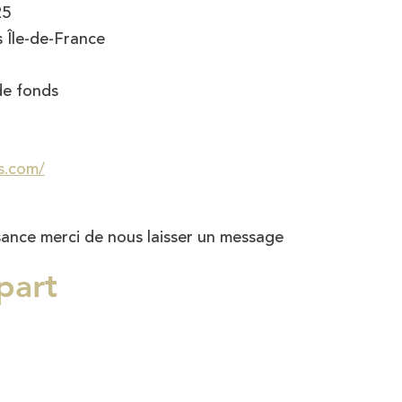
25
s Île-de-France
de fonds
s.com/
sance merci de nous laisser un message
part