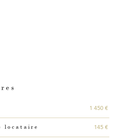
ères
1 450 €
145 €
 locataire