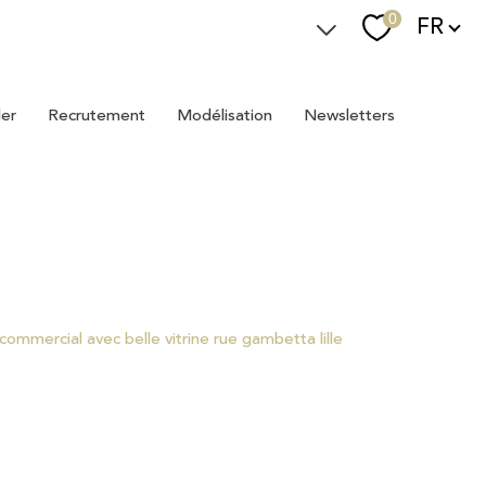
Langue
0
FR
Espace Immostager
ler
recrutement
modélisation
newsletters
Devenir Immostager
Nos newsletters
commercial avec belle vitrine rue gambetta lille