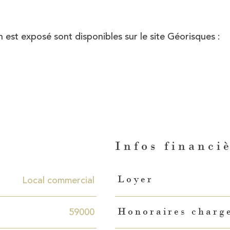
n est exposé sont disponibles sur le site Géorisques :
n
Infos financi
Caractéristiques
Valeurs
Local commercial
Loyer
59000
Honoraires charge