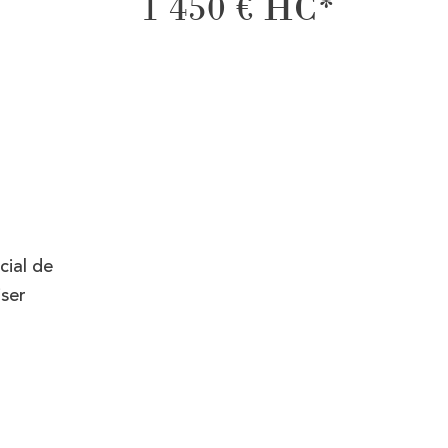
1 450 €
HC*
cial de
iser