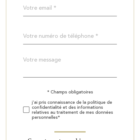
email
*
Téléphone
*
Message
Fieldset
*
par
défaut
Validation
* Champs obligatoires
j'ai pris connaissance de la politique de
confidentialité et des informations
relatives au traitement de mes données
personnelles*