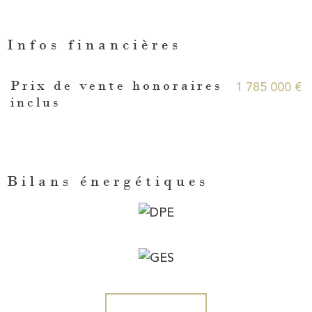
Infos financières
Caractéristiques
Valeurs
1 785 000 €
Prix de vente honoraires
inclus
Bilans énergétiques