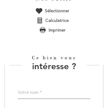
Sélectionner
Calculatrice
Imprimer
Ce bien vous
intéresse ?
Nom
Fieldset
*
par
défaut