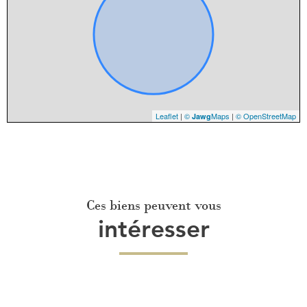
Leaflet
|
©
Maps
|
© OpenStreetMap
Jawg
Ces biens peuvent vous
intéresser