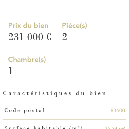
Prix du bien
Pièce(s)
231 000 €
2
Chambre(s)
1
Caractéristiques du bien
Caractéristiques
Valeurs
83600
Code postal
35,34 m²
Surface habitable (m²)