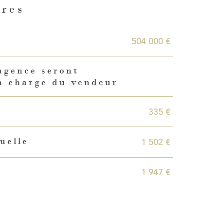
ères
504 000 €
agence seront
a charge du vendeur
335 €
1 502 €
uelle
1 947 €