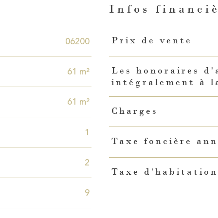
n
Infos financi
Caractéristiques
Valeurs
06200
Prix de vente
61 m²
Les honoraires d'
intégralement à l
61 m²
Charges
1
Taxe foncière ann
2
Taxe d'habitation
9