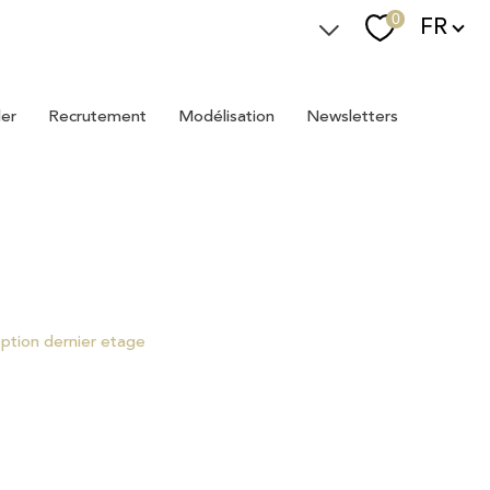
Langue
0
FR
Espace Immostager
ler
recrutement
modélisation
newsletters
Devenir Immostager
Nos newsletters
eption dernier etage