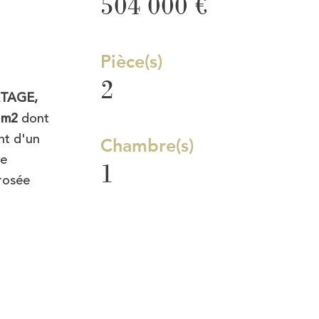
504 000 €
Pièce(s)
2
ETAGE,
 m2
dont
nt d'un
Chambre(s)
re
1
rosée