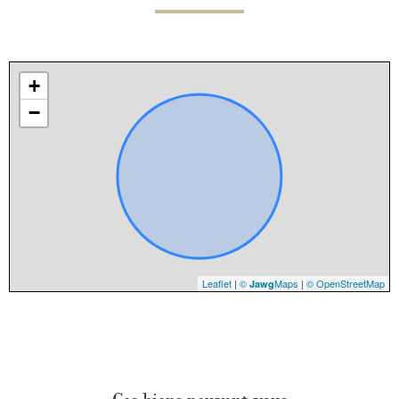
+
−
Leaflet
|
©
Maps
|
© OpenStreetMap
Jawg