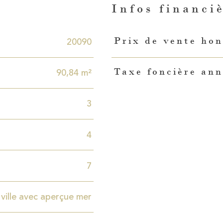
n
Infos financi
Caractéristiques
Valeurs
20090
Prix de vente hon
90,84 m²
Taxe foncière ann
3
4
7
ville avec aperçue mer