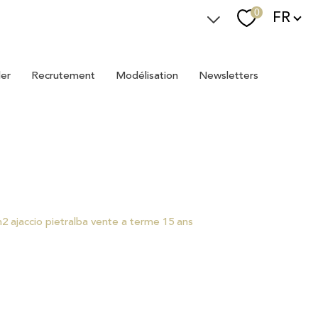
Langue
0
FR
Espace Immostager
ler
recrutement
modélisation
newsletters
Devenir Immostager
Nos newsletters
2 ajaccio pietralba vente a terme 15 ans