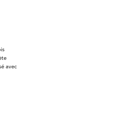
is
ète
isé avec