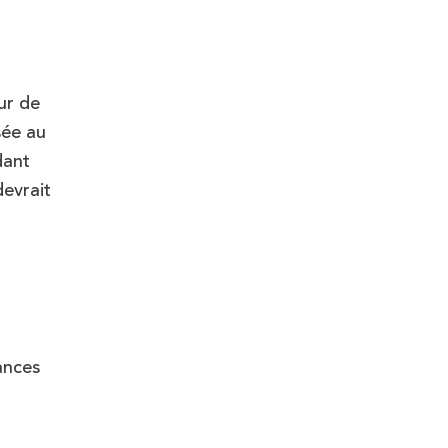
ur de
sée au
dant
devrait
ances