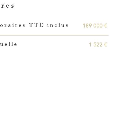
ères
189 000 €
oraires TTC inclus
1 522 €
uelle