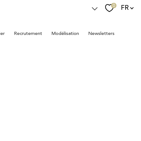
Langue
0
FR
Espace Immostager
ler
recrutement
modélisation
newsletters
Devenir Immostager
Nos newsletters