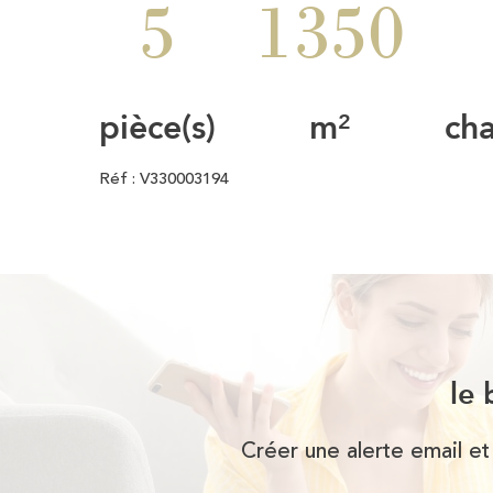
5
1350
pièce(s)
m²
ch
Réf : V330003194
le 
Créer une alerte email et