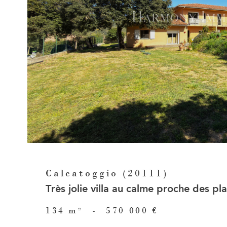
Voir le
bien
Calcatoggio (20111)
Très jolie villa au calme proche des p
134 m²
-
570 000 €