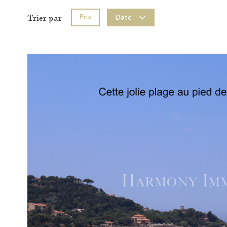
Prix
Date
Trier par
Voir le
bien