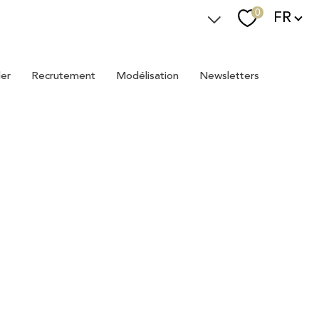
Langue
0
FR
Espace Immostager
ler
recrutement
modélisation
newsletters
Devenir Immostager
Nos newsletters