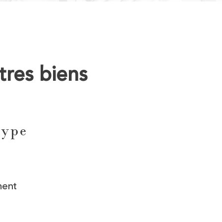
tres biens
type
ment