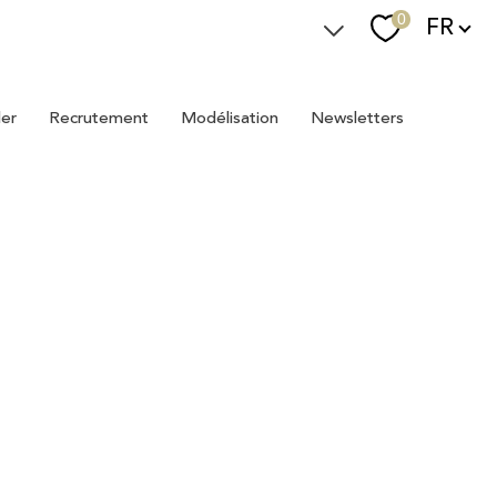
Langue
0
FR
Espace Immostager
ler
recrutement
modélisation
newsletters
Devenir Immostager
Nos newsletters