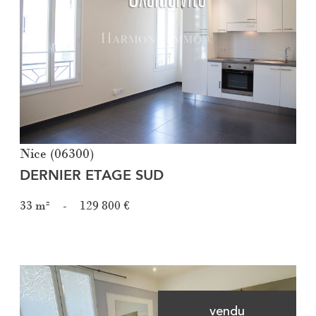
Voir le bien
Nice (06300)
DERNIER ETAGE SUD
33 m²
-
129 800 €
vendu