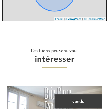
Leaflet
|
©
Maps
|
© OpenStreetMap
Jawg
Ces biens peuvent vous
intéresser
vendu