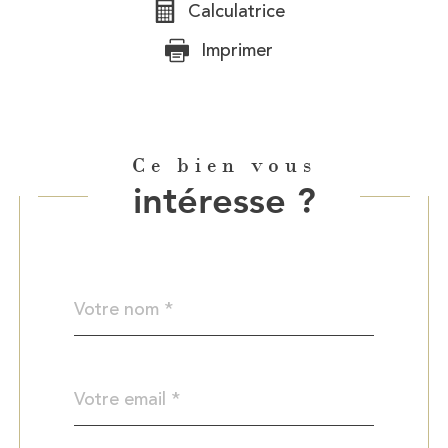
Calculatrice
Imprimer
Ce bien vous
intéresse ?
Nom
Fieldset
*
par
défaut
email
*