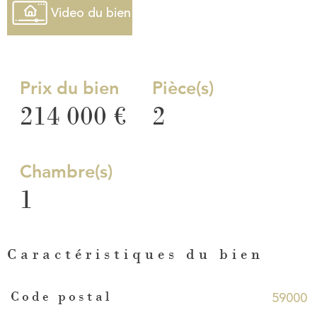
Video du bien
Prix du bien
Pièce(s)
214 000 €
2
Chambre(s)
1
Caractéristiques du bien
Caractéristiques
Valeurs
59000
Code postal