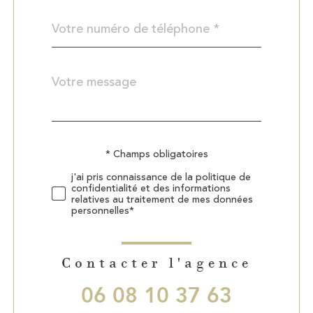
Téléphone
*
Message
Fieldset
*
par
défaut
Validation
* Champs obligatoires
j'ai pris connaissance de la politique de
confidentialité et des informations
relatives au traitement de mes données
personnelles*
Contacter l'agence
06 08 10 37 63