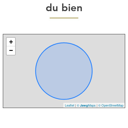
du bien
+
−
Leaflet
|
©
Maps
|
© OpenStreetMap
Jawg