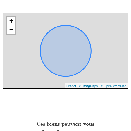
+
−
Leaflet
|
©
Maps
|
© OpenStreetMap
Jawg
Ces biens peuvent vous