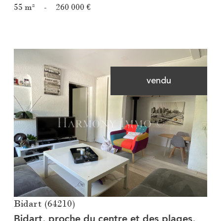
55 m²
-
260 000 €
vendu
Voir le bien
Bidart (64210)
Bidart, proche du centre et des plages,