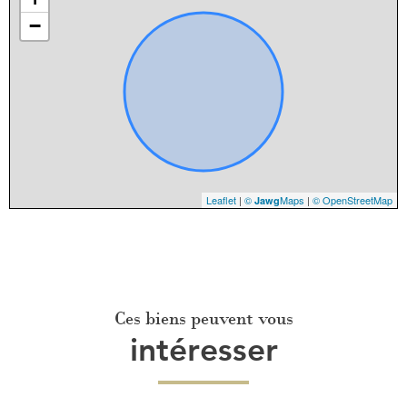
−
Leaflet
|
©
Maps
|
© OpenStreetMap
Jawg
Ces biens peuvent vous
intéresser