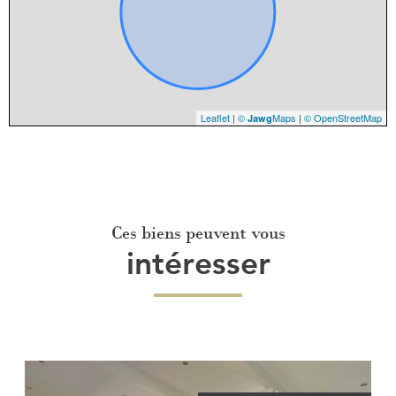
Leaflet
|
©
Maps
|
© OpenStreetMap
Jawg
Ces biens peuvent vous
intéresser