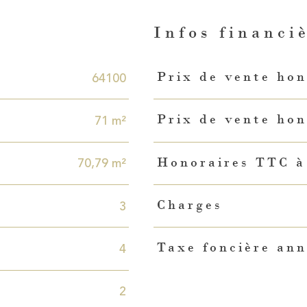
n
Infos financi
Caractéristiques
Valeurs
64100
Prix de vente hon
71 m²
Prix de vente hon
70,79 m²
Honoraires TTC à
3
Charges
4
Taxe foncière ann
2