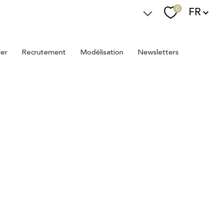
Langue
0
FR
Espace Immostager
ler
recrutement
modélisation
newsletters
Devenir Immostager
Nos newsletters