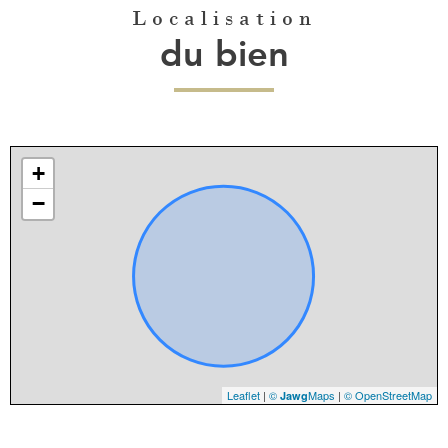
Localisation
du bien
+
−
Leaflet
|
©
Maps
|
© OpenStreetMap
Jawg