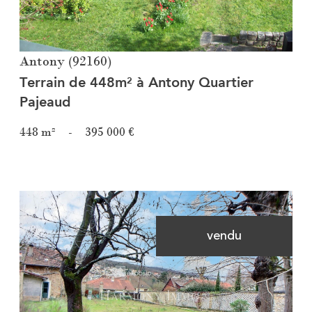
Antony (92160)
Terrain de 448m² à Antony Quartier
Pajeaud
448 m²
-
395 000 €
vendu
Voir le bien