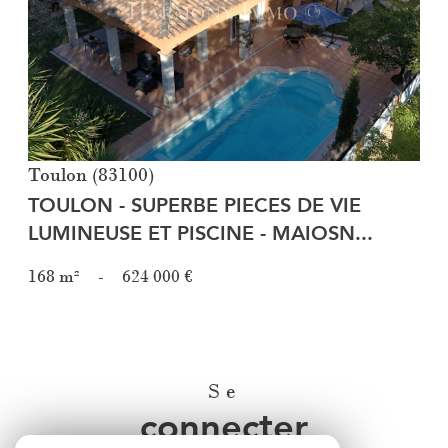
Voir le bien
Toulon (83100)
TOULON - SUPERBE PIECES DE VIE
LUMINEUSE ET PISCINE - MAIOSN...
168 m²
-
624 000 €
Se
connecter