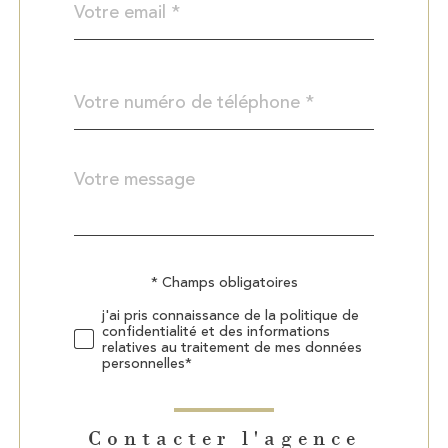
*
Téléphone
*
Message
Fieldset
*
par
défaut
Validation
* Champs obligatoires
j'ai pris connaissance de la politique de
confidentialité et des informations
relatives au traitement de mes données
personnelles*
Contacter l'agence