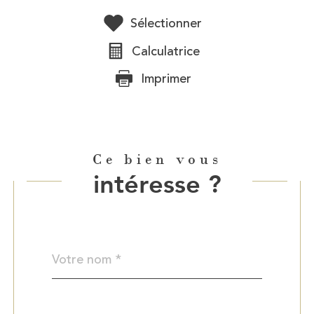
Sélectionner
Calculatrice
Imprimer
Ce bien vous
intéresse ?
Nom
Fieldset
*
par
défaut
email