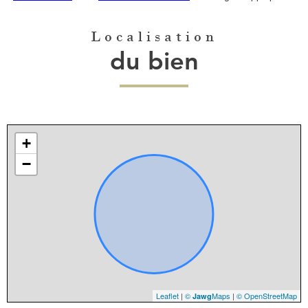
Localisation
du bien
+
−
Leaflet
|
©
Maps
|
© OpenStreetMap
Jawg