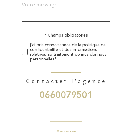
Message
Fieldset
*
par
défaut
Validation
* Champs obligatoires
j'ai pris connaissance de la politique de
confidentialité et des informations
relatives au traitement de mes données
personnelles*
Contacter l'agence
0660079501
Validation
Envoyer