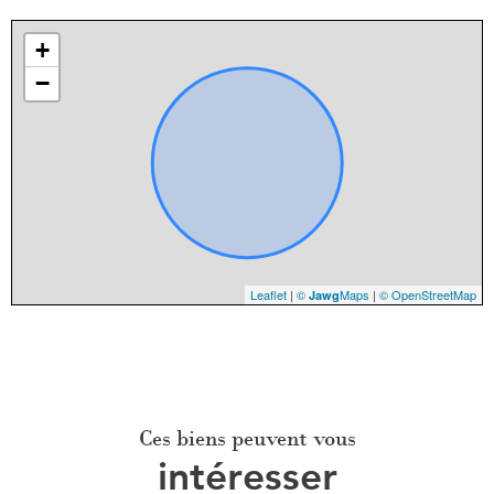
+
−
Leaflet
|
©
Maps
|
© OpenStreetMap
Jawg
Ces biens peuvent vous
intéresser