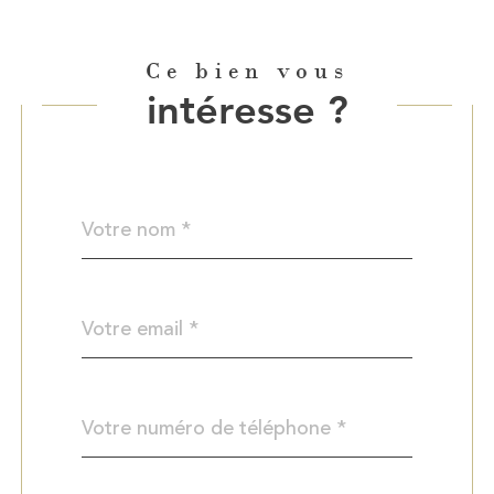
Ce bien vous
intéresse ?
Nom
Fieldset
*
par
défaut
email
*
Téléphone
*