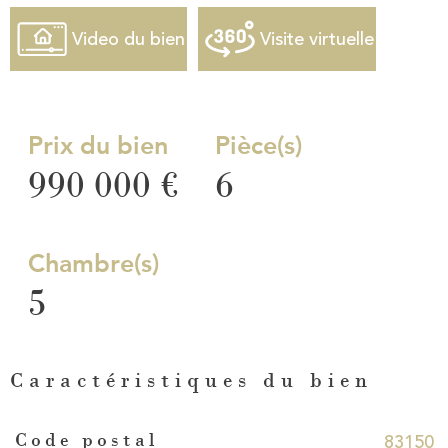
Video du bien
Visite virtuelle
Prix du bien
Pièce(s)
990 000 €
6
Chambre(s)
5
Caractéristiques du bien
Caractéristiques
Valeurs
83150
Code postal