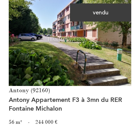
vendu
Voir le bien
Antony (92160)
Antony Appartement F3 à 3mn du RER
Fontaine Michalon
56 m²
-
244 000 €