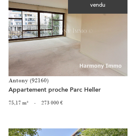
vendu
Voir le bien
Antony (92160)
Appartement proche Parc Heller
75,17 m²
-
273 000 €