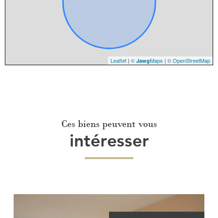
Leaflet
|
©
Maps
|
© OpenStreetMap
Jawg
Ces biens peuvent vous
intéresser