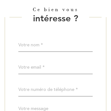
Ce bien vous
intéresse ?
Nom
Fieldset
*
par
défaut
email
*
Téléphone
*
Message
Fieldset