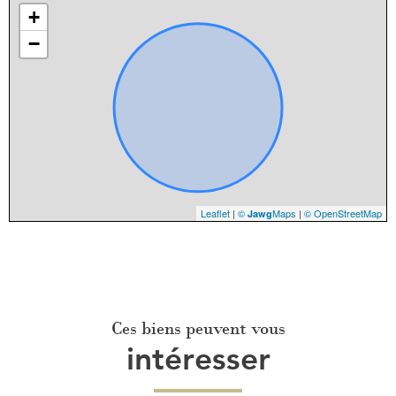
+
−
Leaflet
|
©
Maps
|
© OpenStreetMap
Jawg
Ces biens peuvent vous
intéresser