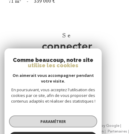
71 m²
-
339 000 €
Se
connecter
Comme beaucoup, notre site
espace propriétaire
utilise les cookies
On aimerait vous accompagner pendant
Nous
votre visite.
adhérons
En poursuivant, vous acceptez l'utilisation des
cookies par ce site, afin de vous proposer des
contenus adaptés et réaliser des statistiques !
PARAMÉTRER
© 2026 | Tous droits réservés | Traduction powered by Google |
Nos honoraires
Plan du site
Mentions légales
Admin
Partenaires