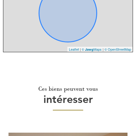
Leaflet
|
©
Maps
|
© OpenStreetMap
Jawg
Ces biens peuvent vous
intéresser