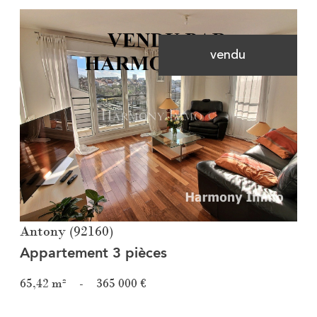
vendu
Voir le bien
Antony (92160)
Appartement 3 pièces
65,42 m²
-
365 000 €