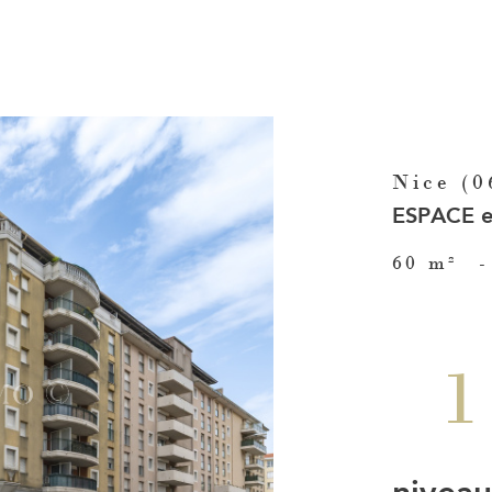
Nice (0
ESPACE e
60 m²
-
1
niveau