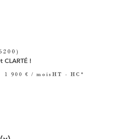
6200)
t CLARTÉ !
1 900 € / mois
HT - HC*
(x)