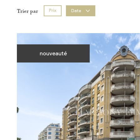
Prix
Date
Trier par
nouveauté
Voir le
bien