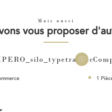
Mais aussi
ons vous proposer d'au
ERO_silo_typetransac
Comp
ommerce
1 Pièc
r