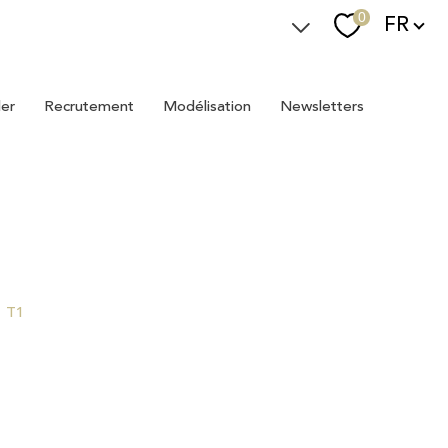
Langue
0
FR
Espace Immostager
ler
recrutement
modélisation
newsletters
Devenir Immostager
Nos newsletters
T1