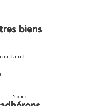
tres biens
ortant
e
Nous
adhérons