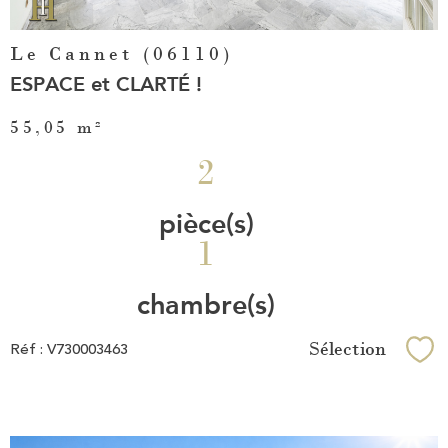
Le Cannet (06110)
ESPACE et CLARTÉ !
55,05 m²
2
pièce(s)
1
chambre(s)
Sélection
Réf : V730003463
Sél