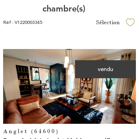
chambre(s)
Sélection
Réf : V1220003345
Sél
vendu
Voir le
bien
Anglet (64600)