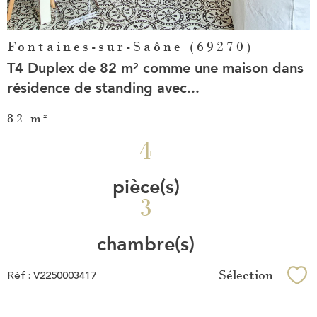
Fontaines-sur-Saône (69270)
T4 Duplex de 82 m² comme une maison dans
résidence de standing avec...
82 m²
4
pièce(s)
3
chambre(s)
Sélection
Réf : V2250003417
Sél