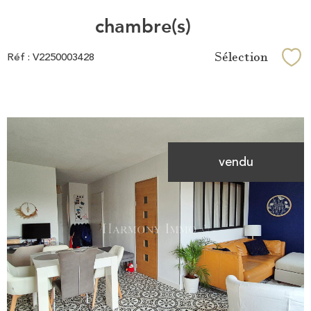
chambre(s)
Sélection
Réf : V2250003428
Sél
vendu
Voir le
bien