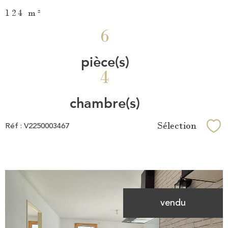
124 m²
6
pièce(s)
4
chambre(s)
Sélection
Réf : V2250003467
Sél
vendu