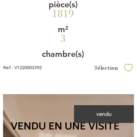
pièce(s)
1819
m²
3
chambre(s)
Sélection
Réf : V1220003392
Sél
vendu