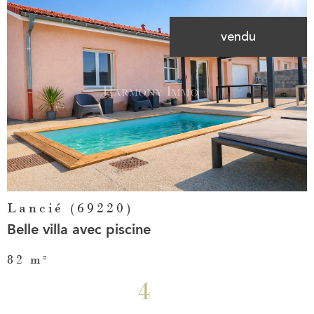
vendu
Voir le
bien
Lancié (69220)
Belle villa avec piscine
82 m²
4