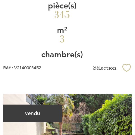
pièce(s)
345
m²
3
chambre(s)
Sélection
Réf : V2140003452
Sél
vendu
Voir le