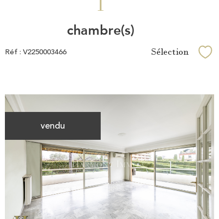
1
chambre(s)
Sélection
Réf : V2250003466
Sél
vendu
Voir le
bien