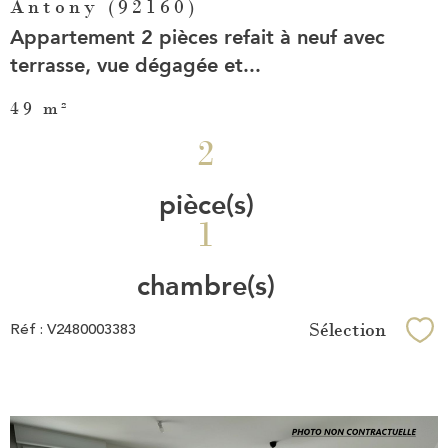
Antony (92160)
Appartement 2 pièces refait à neuf avec
terrasse, vue dégagée et...
49 m²
2
pièce(s)
1
chambre(s)
Sélection
Réf : V2480003383
Sél