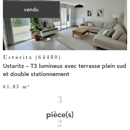
vendu
Voir le
bien
Ustaritz (64480)
Ustaritz – T3 lumineux avec terrasse plein sud
et double stationnement
61,83 m²
3
pièce(s)
2