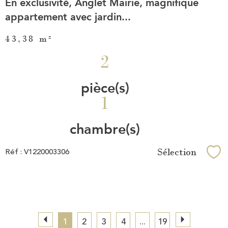
En exclusivité, Anglet Mairie, magnifique
appartement avec jardin...
43,38 m²
2
pièce(s)
1
chambre(s)
Sélection
Réf : V1220003306
Sél
1
2
3
4
...
19