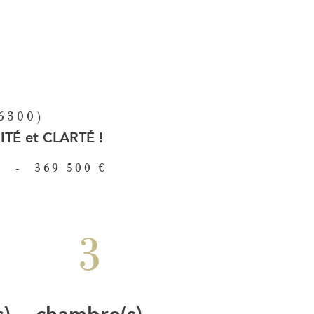
6300)
É et CLARTÉ !
²
-
369 500 €
3
s)
chambre(s)