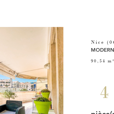
Nice (0
MODERNIT
90,54 m
4
pièce(