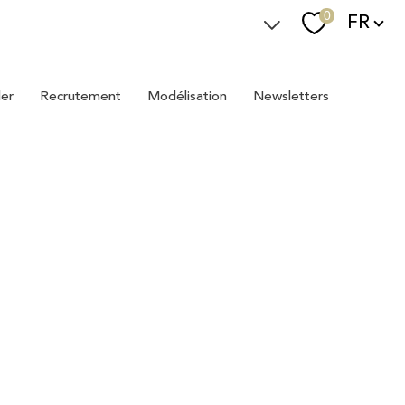
Langue
0
FR
Espace Immostager
ler
recrutement
modélisation
newsletters
Devenir Immostager
Nos newsletters