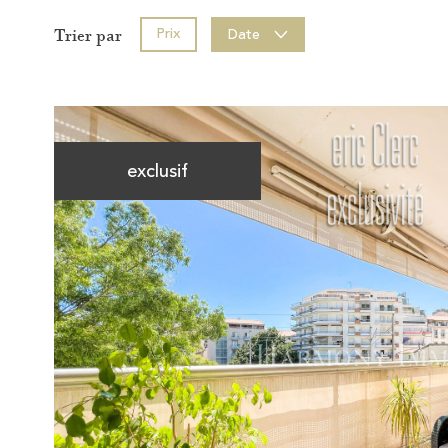
Prix
Date
Trier par
exclusif
Voir le
bien