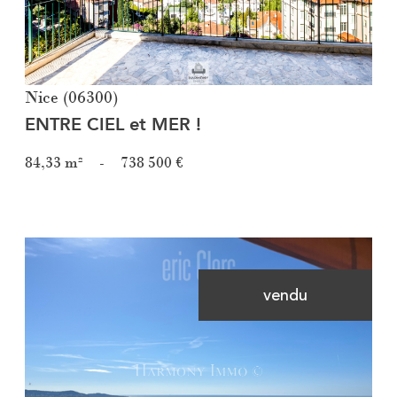
Nice (06300)
ENTRE CIEL et MER !
84,33 m²
-
738 500 €
vendu
Voir le bien