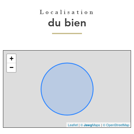
Localisation
du bien
+
−
Leaflet
|
©
Maps
|
© OpenStreetMap
Jawg