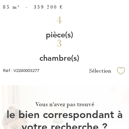
85 m²
-
339 200 €
4
pièce(s)
3
chambre(s)
Sélection
Réf : V2240003277
Sél
Vous n'avez pas trouvé
le bien correspondant à
votre recherche ?