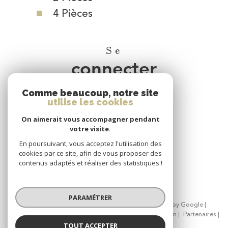
4 Pièces
Se
connecter
Comme beaucoup, notre site
espace propriétaire
utilise les cookies
On aimerait vous accompagner pendant
Nous
votre visite.
adhérons
En poursuivant, vous acceptez l'utilisation des
cookies par ce site, afin de vous proposer des
contenus adaptés et réaliser des statistiques !
PARAMÉTRER
© 2026 | Tous droits réservés | Traduction powered by Google |
Nos honoraires
Plan du site
Mentions légales
Admin
Partenaires
Politique RGPD
Cookies
TOUT ACCEPTER