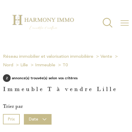
Réseau immobilier et valorisation immobilière
Vente
Nord
Lille
Immeuble
T0
2
annonce(s) trouvée(s) selon vos critères
Immeuble T à vendre Lille
Trier par
Prix
Date