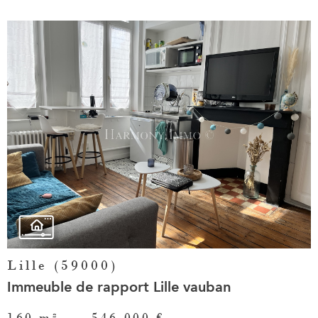
Voir le
bien
Lille (59000)
Immeuble de rapport Lille vauban
160 m²
-
546 000 €