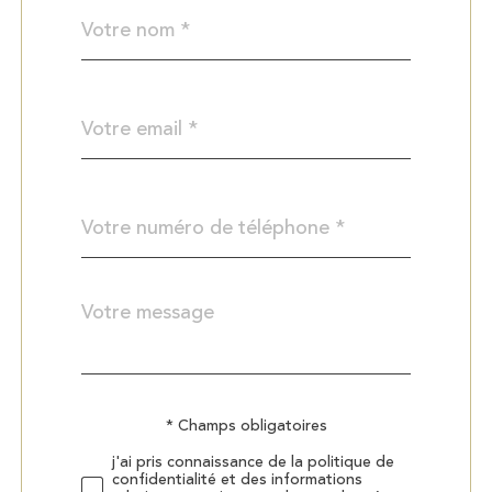
Nom
Fieldset
*
par
défaut
email
*
Téléphone
*
Message
Fieldset
*
par
défaut
Validation
* Champs obligatoires
j'ai pris connaissance de la politique de
confidentialité et des informations