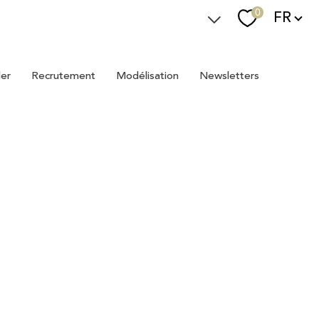
Langue
0
FR
Espace Immostager
ler
recrutement
modélisation
newsletters
Devenir Immostager
Nos newsletters