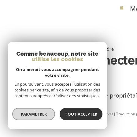
Mo
Se
Comme beaucoup, notre site
connecte
utilise les cookies
On aimerait vous accompagner pendant
votre visite.
En poursuivant, vous acceptez l'utilisation des
cookies par ce site, afin de vous proposer des
espace propriétai
contenus adaptés et réaliser des statistiques !
© 2026 | Tous droits réservés | Traductio
PARAMÉTRER
TOUT ACCEPTER