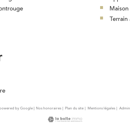
ntrouge
Maison
Terrain 
r
re
n powered by Google |
Nos honoraires
Plan du site
Mentions légales
Admin